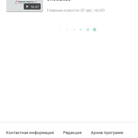
10:07
Главные новости
07 авг, 14:00
Контактная информация
Редакция
Архив программ