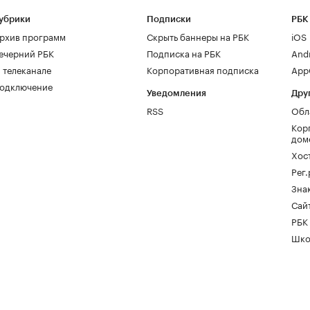
убрики
Подписки
РБК
рхив программ
Скрыть баннеры на РБК
iOS
ечерний РБК
Подписка на РБК
And
 телеканале
Корпоративная подписка
AppG
одключение
Уведомления
Дру
RSS
Обл
Кор
дом
Хос
Рег
Зна
Сайт
РБК
Шко