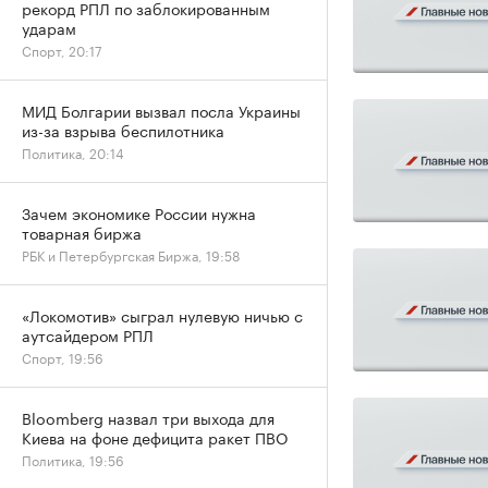
рекорд РПЛ по заблокированным
ударам
Спорт, 20:17
МИД Болгарии вызвал посла Украины
из-за взрыва беспилотника
Политика, 20:14
Зачем экономике России нужна
товарная биржа
РБК и Петербургская Биржа, 19:58
«Локомотив» сыграл нулевую ничью с
аутсайдером РПЛ
Спорт, 19:56
Bloomberg назвал три выхода для
Киева на фоне дефицита ракет ПВО
Политика, 19:56