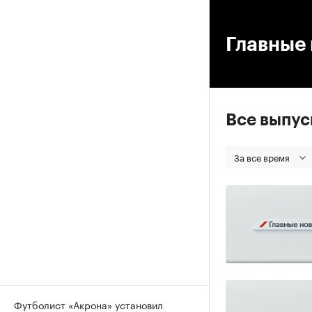
00
Главные 
Все выпу
За все время
Футболист «Акрона» установил