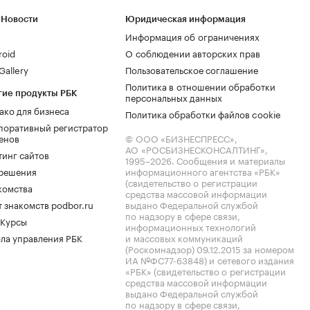
 Новости
Юридическая информация
Информация об ограничениях
roid
О соблюдении авторских прав
allery
Пользовательское соглашение
Политика в отношении обработки
гие продукты РБК
персональных данных
ако для бизнеса
Политика обработки файлов cookie
поративный регистратор
енов
© ООО «БИЗНЕСПРЕСС»,
АО «РОСБИЗНЕСКОНСАЛТИНГ»,
тинг сайтов
1995–2026
. Сообщения и материалы
.решения
информационного агентства «РБК»
(свидетельство о регистрации
комства
средства массовой информации
 знакомств podbor.ru
выдано Федеральной службой
по надзору в сфере связи,
 Курсы
информационных технологий
ла управления РБК
и массовых коммуникаций
(Роскомнадзор) 09.12.2015 за номером
ИА №ФС77-63848) и сетевого издания
«РБК» (свидетельство о регистрации
средства массовой информации
выдано Федеральной службой
по надзору в сфере связи,