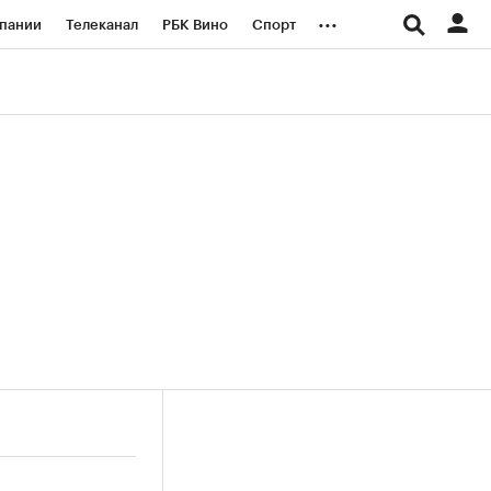
...
пании
Телеканал
РБК Вино
Спорт
ые проекты
Город
Стиль
Крипто
Спецпроекты СПб
логии и медиа
Финансы