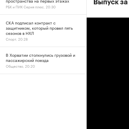
пространства на первых этажах
Выпуск за
РБК и ПИК Серия плюс, 20:30
СКА подписал контракт с
защитником, который провел пять
сезонов в НХЛ
Спорт, 20:28
В Хорватии столкнулись грузовой и
пассажирский поезда
Общество, 20:20