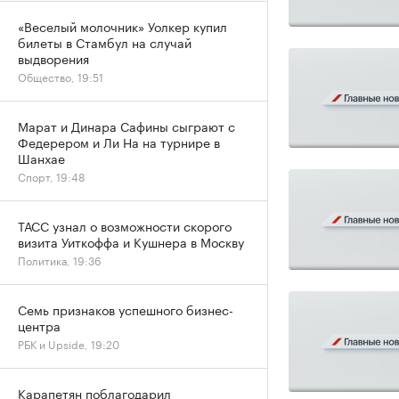
«Веселый молочник» Уолкер купил
билеты в Стамбул на случай
выдворения
Общество, 19:51
Марат и Динара Сафины сыграют с
Федерером и Ли На на турнире в
Шанхае
Спорт, 19:48
ТАСС узнал о возможности скорого
визита Уиткоффа и Кушнера в Москву
Политика, 19:36
Семь признаков успешного бизнес-
центра
РБК и Upside, 19:20
Карапетян поблагодарил