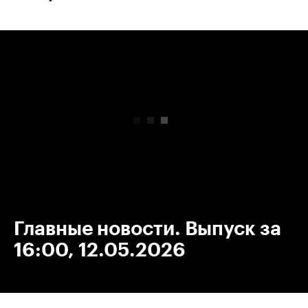
00:00
/
00:00
Главные новости. Выпуск за
16:00, 12.05.2026