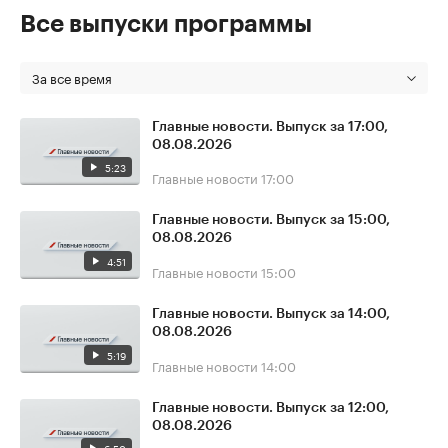
Все выпуски программы
За все время
Главные новости. Выпуск за 17:00,
08.08.2026
5:23
Главные новости
17:00
Главные новости. Выпуск за 15:00,
08.08.2026
4:51
Главные новости
15:00
Главные новости. Выпуск за 14:00,
08.08.2026
5:19
Главные новости
14:00
Главные новости. Выпуск за 12:00,
08.08.2026