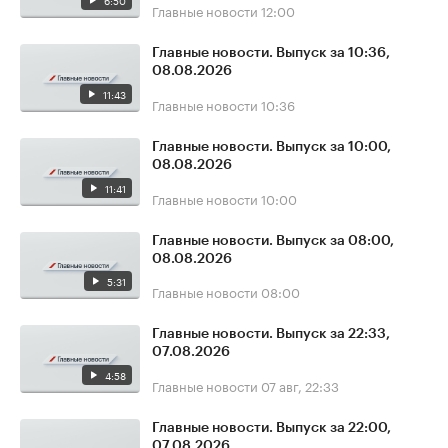
6:50
Главные новости
12:00
Главные новости. Выпуск за 10:36,
08.08.2026
11:43
Главные новости
10:36
Главные новости. Выпуск за 10:00,
08.08.2026
11:41
Главные новости
10:00
Главные новости. Выпуск за 08:00,
08.08.2026
5:31
Главные новости
08:00
Главные новости. Выпуск за 22:33,
07.08.2026
4:58
Главные новости
07 авг, 22:33
Главные новости. Выпуск за 22:00,
07.08.2026