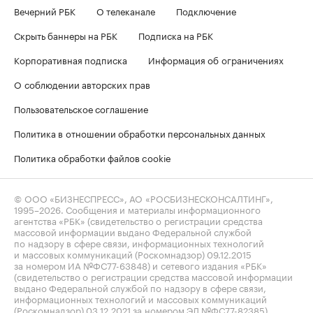
Вечерний РБК
О телеканале
Подключение
Скрыть баннеры на РБК
Подписка на РБК
Корпоративная подписка
Информация об ограничениях
О соблюдении авторских прав
Пользовательское соглашение
Политика в отношении обработки персональных данных
Политика обработки файлов cookie
© ООО «БИЗНЕСПРЕСС», АО «РОСБИЗНЕСКОНСАЛТИНГ»,
1995–2026
. Сообщения и материалы информационного
агентства «РБК» (свидетельство о регистрации средства
массовой информации выдано Федеральной службой
по надзору в сфере связи, информационных технологий
и массовых коммуникаций (Роскомнадзор) 09.12.2015
за номером ИА №ФС77-63848) и сетевого издания «РБК»
(свидетельство о регистрации средства массовой информации
выдано Федеральной службой по надзору в сфере связи,
информационных технологий и массовых коммуникаций
(Роскомнадзор) 03.12.2021 за номером ЭЛ №ФС77-82385)