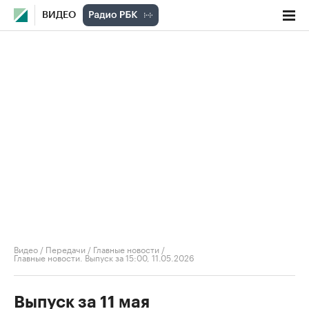
ВИДЕО
Видео
/
Передачи
/
Главные новости
/
Главные новости. Выпуск за 15:00, 11.05.2026
Выпуск за 11 мая