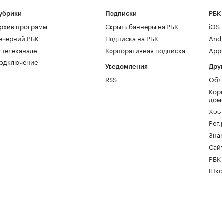
убрики
Подписки
РБК
рхив программ
Скрыть баннеры на РБК
iOS
ечерний РБК
Подписка на РБК
And
 телеканале
Корпоративная подписка
AppG
одключение
Уведомления
Дру
RSS
Обл
Кор
дом
Хос
Рег
Зна
Сайт
РБК
Шко