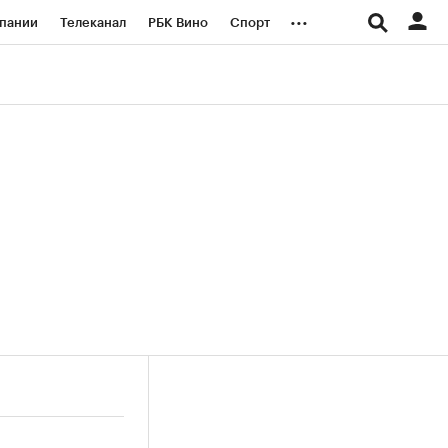
...
пании
Телеканал
РБК Вино
Спорт
ые проекты
Город
Стиль
Крипто
Спецпроекты СПб
логии и медиа
Финансы