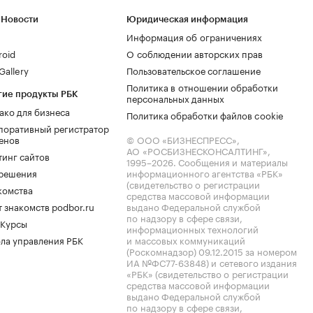
 Новости
Юридическая информация
Информация об ограничениях
roid
О соблюдении авторских прав
allery
Пользовательское соглашение
Политика в отношении обработки
гие продукты РБК
персональных данных
ако для бизнеса
Политика обработки файлов cookie
поративный регистратор
енов
© ООО «БИЗНЕСПРЕСС»,
АО «РОСБИЗНЕСКОНСАЛТИНГ»,
тинг сайтов
1995–2026
. Сообщения и материалы
.решения
информационного агентства «РБК»
(свидетельство о регистрации
комства
средства массовой информации
 знакомств podbor.ru
выдано Федеральной службой
по надзору в сфере связи,
 Курсы
информационных технологий
ла управления РБК
и массовых коммуникаций
(Роскомнадзор) 09.12.2015 за номером
ИА №ФС77-63848) и сетевого издания
«РБК» (свидетельство о регистрации
средства массовой информации
выдано Федеральной службой
по надзору в сфере связи,