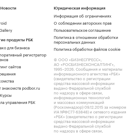
 Новости
Юридическая информация
Информация об ограничениях
roid
О соблюдении авторских прав
allery
Пользовательское соглашение
Политика в отношении обработки
гие продукты РБК
персональных данных
ако для бизнеса
Политика обработки файлов cookie
поративный регистратор
енов
© ООО «БИЗНЕСПРЕСС»,
АО «РОСБИЗНЕСКОНСАЛТИНГ»,
тинг сайтов
1995–2026
. Сообщения и материалы
.решения
информационного агентства «РБК»
(свидетельство о регистрации
комства
средства массовой информации
 знакомств podbor.ru
выдано Федеральной службой
по надзору в сфере связи,
 Курсы
информационных технологий
ла управления РБК
и массовых коммуникаций
(Роскомнадзор) 09.12.2015 за номером
ИА №ФС77-63848) и сетевого издания
«РБК» (свидетельство о регистрации
средства массовой информации
выдано Федеральной службой
по надзору в сфере связи,