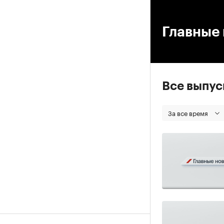
00
Главные 
Все выпу
За все время