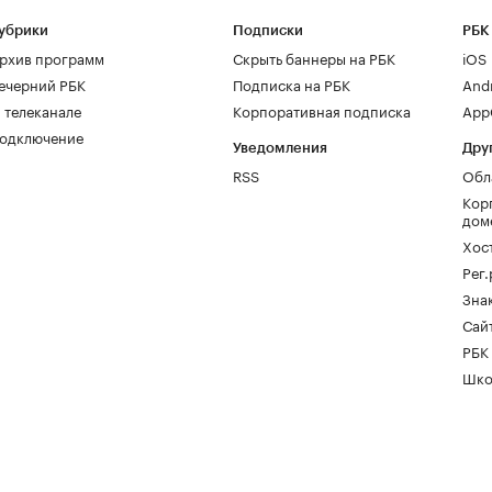
убрики
Подписки
РБК
рхив программ
Скрыть баннеры на РБК
iOS
ечерний РБК
Подписка на РБК
And
 телеканале
Корпоративная подписка
AppG
одключение
Уведомления
Дру
RSS
Обл
Кор
дом
Хос
Рег
Зна
Сайт
РБК
Шко