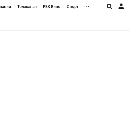
...
пании
Телеканал
РБК Вино
Спорт
ые проекты
Город
Стиль
Крипто
Спецпроекты СПб
логии и медиа
Финансы