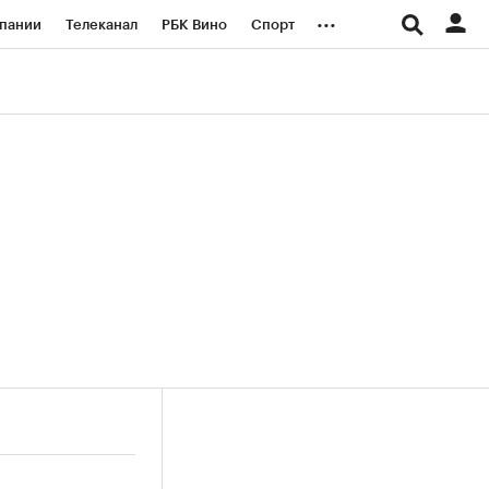
...
пании
Телеканал
РБК Вино
Спорт
ые проекты
Город
Стиль
Крипто
Спецпроекты СПб
логии и медиа
Финансы