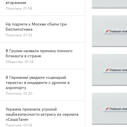
вторжения
Политика, 01:58
На подлете к Москве сбили три
беспилотника
Политика, 01:33
В Грузии назвали причину полного
блэкаута в стране
Общество, 01:28
В Германии увидели «сценарий
теракта» в инциденте с дроном в
аэропорту
Политика, 01:20
Украина признала угрозой
нацбезопасности актрису из сериала
«СашаТаня»
Политика, 01:02