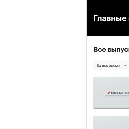
00
Главные 
Все выпу
За все время