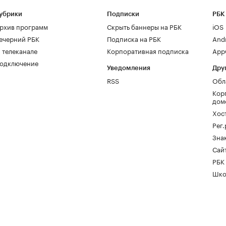
убрики
Подписки
РБК
рхив программ
Скрыть баннеры на РБК
iOS
ечерний РБК
Подписка на РБК
And
 телеканале
Корпоративная подписка
AppG
одключение
Уведомления
Дру
RSS
Обл
Кор
дом
Хос
Рег
Зна
Сайт
РБК
Шко