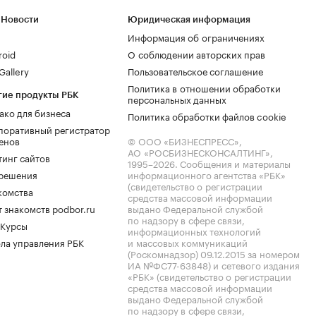
 Новости
Юридическая информация
Информация об ограничениях
roid
О соблюдении авторских прав
allery
Пользовательское соглашение
Политика в отношении обработки
гие продукты РБК
персональных данных
ако для бизнеса
Политика обработки файлов cookie
поративный регистратор
енов
© ООО «БИЗНЕСПРЕСС»,
АО «РОСБИЗНЕСКОНСАЛТИНГ»,
тинг сайтов
1995–2026
. Сообщения и материалы
.решения
информационного агентства «РБК»
(свидетельство о регистрации
комства
средства массовой информации
 знакомств podbor.ru
выдано Федеральной службой
по надзору в сфере связи,
 Курсы
информационных технологий
ла управления РБК
и массовых коммуникаций
(Роскомнадзор) 09.12.2015 за номером
ИА №ФС77-63848) и сетевого издания
«РБК» (свидетельство о регистрации
средства массовой информации
выдано Федеральной службой
по надзору в сфере связи,