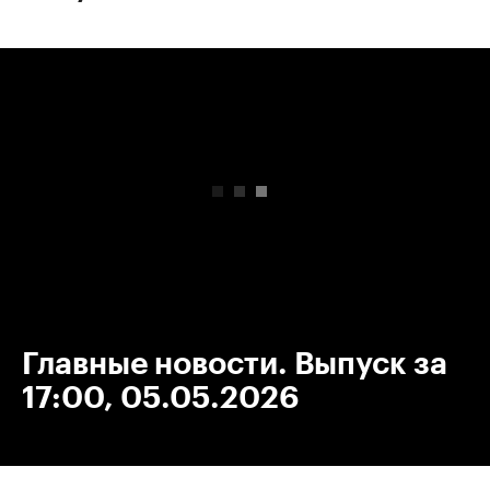
00:00
/
00:00
Главные новости. Выпуск за
17:00, 05.05.2026