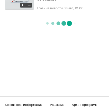
11:41
Главные новости
08 авг, 10:00
Контактная информация
Редакция
Архив программ