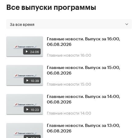
Все выпуски программы
За все время
Главные новости. Выпуск за 16:00,
06.08.2026
24:06
Главные новости
16:00
Главные новости. Выпуск за 15:00,
06.08.2026
10:39
Главные новости
15:00
Главные новости. Выпуск за 14:00,
06.08.2026
10:23
Главные новости
14:00
Главные новости. Выпуск за 13:00,
06.08.2026