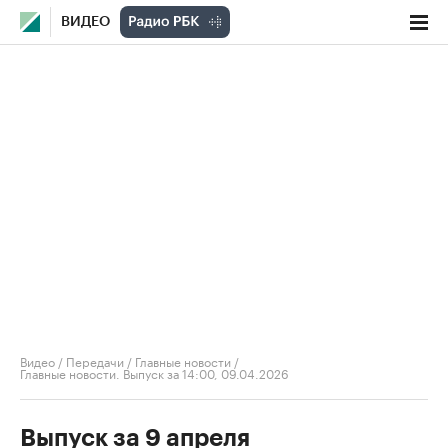
ВИДЕО
Видео
/
Передачи
/
Главные новости
/
Главные новости. Выпуск за 14:00, 09.04.2026
Выпуск за 9 апреля