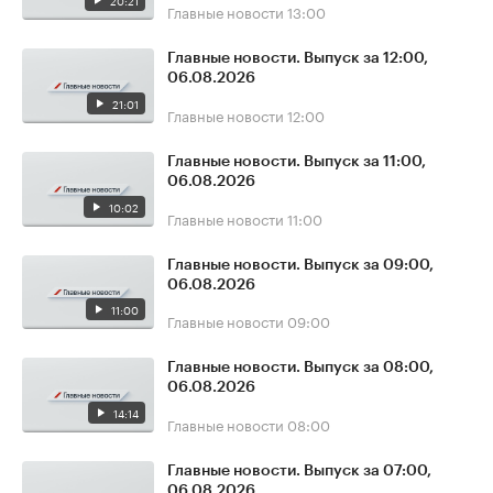
20:21
Главные новости
13:00
Главные новости. Выпуск за 12:00,
06.08.2026
21:01
Главные новости
12:00
Главные новости. Выпуск за 11:00,
06.08.2026
10:02
Главные новости
11:00
Главные новости. Выпуск за 09:00,
06.08.2026
11:00
Главные новости
09:00
Главные новости. Выпуск за 08:00,
06.08.2026
14:14
Главные новости
08:00
Главные новости. Выпуск за 07:00,
06.08.2026