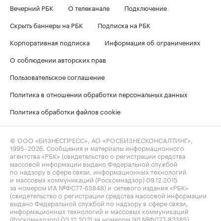
Вечерний РБК
О телеканале
Подключение
Скрыть баннеры на РБК
Подписка на РБК
Корпоративная подписка
Информация об ограничениях
О соблюдении авторских прав
Пользовательское соглашение
Политика в отношении обработки персональных данных
Политика обработки файлов cookie
© ООО «БИЗНЕСПРЕСС», АО «РОСБИЗНЕСКОНСАЛТИНГ»,
1995–2026
. Сообщения и материалы информационного
агентства «РБК» (свидетельство о регистрации средства
массовой информации выдано Федеральной службой
по надзору в сфере связи, информационных технологий
и массовых коммуникаций (Роскомнадзор) 09.12.2015
за номером ИА №ФС77-63848) и сетевого издания «РБК»
(свидетельство о регистрации средства массовой информации
выдано Федеральной службой по надзору в сфере связи,
информационных технологий и массовых коммуникаций
(Роскомнадзор) 03.12.2021 за номером ЭЛ №ФС77-82385)