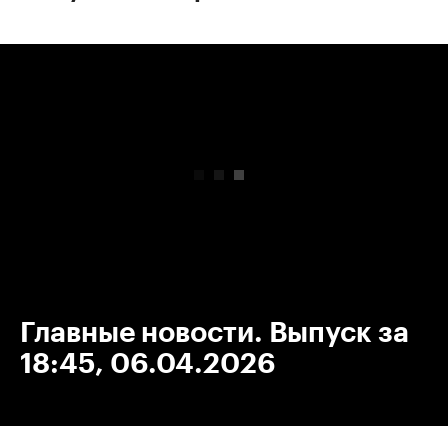
00:00
/
00:00
Главные новости. Выпуск за
18:45, 06.04.2026