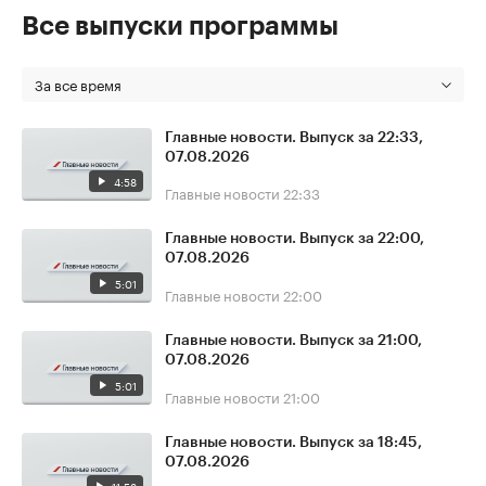
Все выпуски программы
За все время
Главные новости. Выпуск за 22:33,
07.08.2026
4:58
Главные новости
22:33
Главные новости. Выпуск за 22:00,
07.08.2026
5:01
Главные новости
22:00
Главные новости. Выпуск за 21:00,
07.08.2026
5:01
Главные новости
21:00
Главные новости. Выпуск за 18:45,
07.08.2026