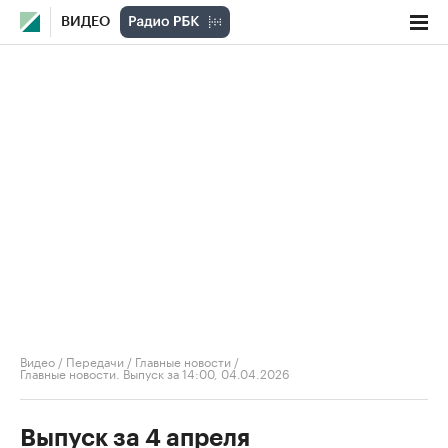
ВИДЕО
Видео
/
Передачи
/
Главные новости
/
Главные новости. Выпуск за 14:00, 04.04.2026
Выпуск за 4 апреля