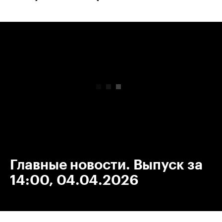
00:00
/
00:00
Главные новости. Выпуск за
14:00, 04.04.2026