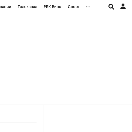
...
пании
Телеканал
РБК Вино
Спорт
ые проекты
Город
Стиль
Крипто
Спецпроекты СПб
логии и медиа
Финансы