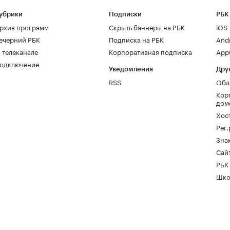
убрики
Подписки
РБК
рхив программ
Скрыть баннеры на РБК
iOS
ечерний РБК
Подписка на РБК
And
 телеканале
Корпоративная подписка
AppG
одключение
Уведомления
Дру
RSS
Обл
Кор
дом
Хос
Рег
Зна
Сайт
РБК
Шко