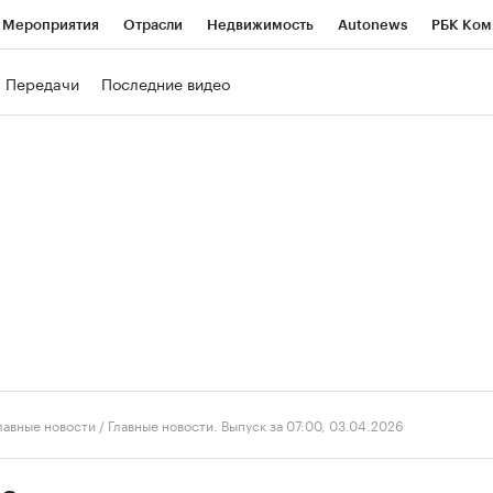
Мероприятия
Отрасли
Недвижимость
Autonews
РБК Ком
ние
РБК Курсы
РБК Life
Тренды
Визионеры
Национальн
Передачи
Последние видео
б
Исследования
Кредитные рейтинги
Франшизы
Газета
роверка контрагентов
Политика
Экономика
Бизнес
Техно
лавные новости
/
Главные новости. Выпуск за 07:00, 03.04.2026