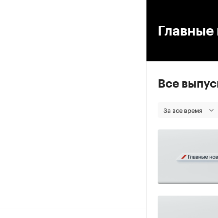
00
Главные 
Все выпу
За все время