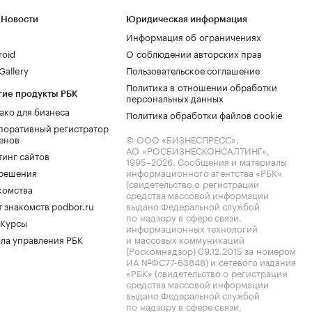
 Новости
Юридическая информация
Информация об ограничениях
roid
О соблюдении авторских прав
allery
Пользовательское соглашение
Политика в отношении обработки
гие продукты РБК
персональных данных
ако для бизнеса
Политика обработки файлов cookie
поративный регистратор
енов
© ООО «БИЗНЕСПРЕСС»,
АО «РОСБИЗНЕСКОНСАЛТИНГ»,
тинг сайтов
1995–2026
. Сообщения и материалы
.решения
информационного агентства «РБК»
(свидетельство о регистрации
комства
средства массовой информации
 знакомств podbor.ru
выдано Федеральной службой
по надзору в сфере связи,
 Курсы
информационных технологий
ла управления РБК
и массовых коммуникаций
(Роскомнадзор) 09.12.2015 за номером
ИА №ФС77-63848) и сетевого издания
«РБК» (свидетельство о регистрации
средства массовой информации
выдано Федеральной службой
по надзору в сфере связи,