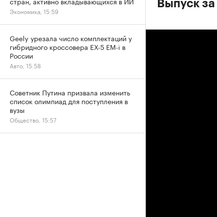
стран, активно вкладывающихся в ИИ
Выпуск за
Экономика, 15:59
Geely урезала число комплектаций у
гибридного кроссовера EX-5 EM-i в
России
Авто, 15:58
Советник Путина призвала изменить
список олимпиад для поступления в
вузы
Общество, 15:57