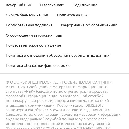
Вечерний РБК
О телеканале
Подключение
Скрыть баннеры на РБК
Подписка на РБК
Корпоративная подписка
Информация об ограничениях
О соблюдении авторских прав
Пользовательское соглашение
Политика в отношении обработки персональных данных
Политика обработки файлов cookie
© ООО «БИЗНЕСПРЕСС», АО «РОСБИЗНЕСКОНСАЛТИНГ»,
1995–2026
. Сообщения и материалы информационного
агентства «РБК» (свидетельство о регистрации средства
массовой информации выдано Федеральной службой
по надзору в сфере связи, информационных технологий
и массовых коммуникаций (Роскомнадзор) 09.12.2015
за номером ИА №ФС77-63848) и сетевого издания «РБК»
(свидетельство о регистрации средства массовой информации
выдано Федеральной службой по надзору в сфере связи,
информационных технологий и массовых коммуникаций
(Роскомнадзор) 03.12.2021 за номером ЭЛ №ФС77-82385)