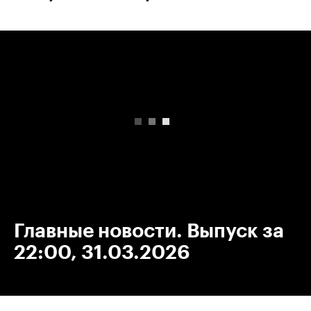
00:00
/
00:00
Главные новости. Выпуск за
22:00, 31.03.2026