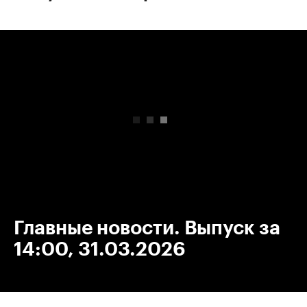
00:00
/
00:00
Главные новости. Выпуск за
14:00, 31.03.2026