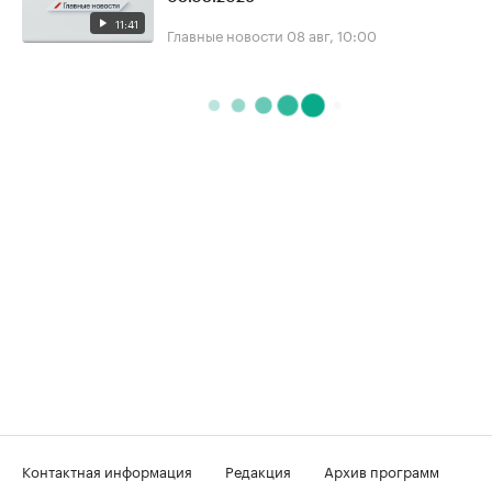
11:41
Главные новости
08 авг, 10:00
Контактная информация
Редакция
Архив программ