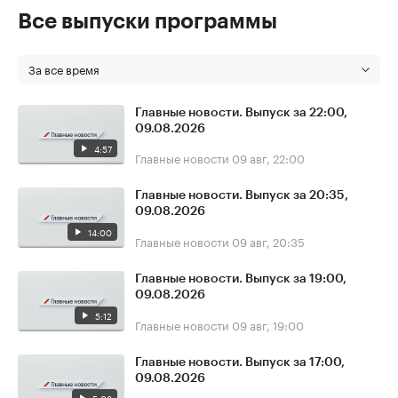
Все выпуски программы
За все время
Главные новости. Выпуск за 22:00,
09.08.2026
4:57
Главные новости
09 авг, 22:00
Главные новости. Выпуск за 20:35,
09.08.2026
14:00
Главные новости
09 авг, 20:35
Главные новости. Выпуск за 19:00,
09.08.2026
5:12
Главные новости
09 авг, 19:00
Главные новости. Выпуск за 17:00,
09.08.2026