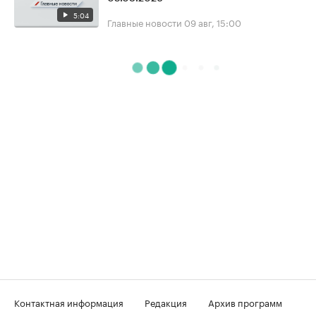
5:04
Главные новости
09 авг, 15:00
Контактная информация
Редакция
Архив программ