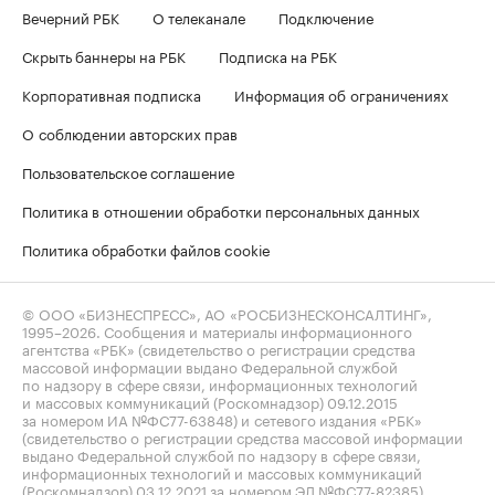
Вечерний РБК
О телеканале
Подключение
Скрыть баннеры на РБК
Подписка на РБК
Корпоративная подписка
Информация об ограничениях
О соблюдении авторских прав
Пользовательское соглашение
Политика в отношении обработки персональных данных
Политика обработки файлов cookie
© ООО «БИЗНЕСПРЕСС», АО «РОСБИЗНЕСКОНСАЛТИНГ»,
1995–2026
. Сообщения и материалы информационного
агентства «РБК» (свидетельство о регистрации средства
массовой информации выдано Федеральной службой
по надзору в сфере связи, информационных технологий
и массовых коммуникаций (Роскомнадзор) 09.12.2015
за номером ИА №ФС77-63848) и сетевого издания «РБК»
(свидетельство о регистрации средства массовой информации
выдано Федеральной службой по надзору в сфере связи,
информационных технологий и массовых коммуникаций
(Роскомнадзор) 03.12.2021 за номером ЭЛ №ФС77-82385)