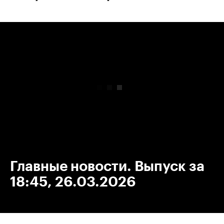
00:00
/
00:00
Главные новости. Выпуск за
18:45, 26.03.2026