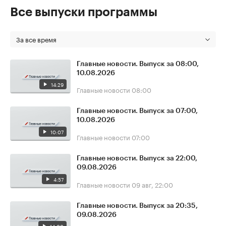
Все выпуски программы
За все время
Главные новости. Выпуск за 08:00,
10.08.2026
14:29
Главные новости
08:00
Главные новости. Выпуск за 07:00,
10.08.2026
10:07
Главные новости
07:00
Главные новости. Выпуск за 22:00,
09.08.2026
4:57
Главные новости
09 авг, 22:00
Главные новости. Выпуск за 20:35,
09.08.2026