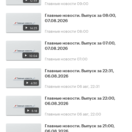
12:55
Главные новости
09:00
Главные новости. Выпуск за 08:00,
07.08.2026
14:25
Главные новости
08:00
Главные новости. Выпуск за 07:00,
07.08.2026
10:04
Главные новости
07:00
Главные новости. Выпуск за 22:31,
06.08.2026
4:50
Главные новости
06 авг, 22:31
Главные новости. Выпуск за 22:00,
06.08.2026
5:18
Главные новости
06 авг, 22:00
Главные новости. Выпуск за 21:00,
06.08.2026