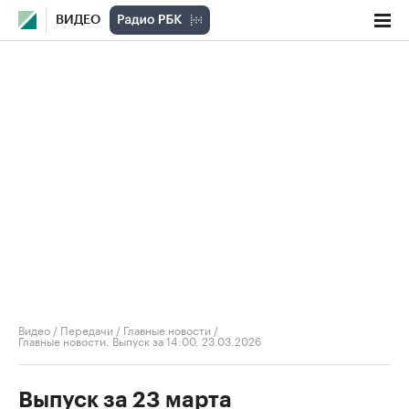
ВИДЕО
Видео
/
Передачи
/
Главные новости
/
Главные новости. Выпуск за 14:00, 23.03.2026
Выпуск за 23 марта