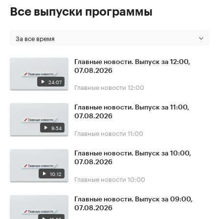
Все выпуски программы
За все время
Главные новости. Выпуск за 12:00,
07.08.2026
24:07
Главные новости
12:00
Главные новости. Выпуск за 11:00,
07.08.2026
9:54
Главные новости
11:00
Главные новости. Выпуск за 10:00,
07.08.2026
10:12
Главные новости
10:00
Главные новости. Выпуск за 09:00,
07.08.2026