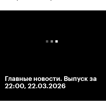
00:00
/
00:00
Главные новости. Выпуск за
22:00, 22.03.2026