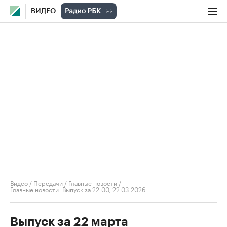
ВИДЕО
Видео
/
Передачи
/
Главные новости
/
Главные новости. Выпуск за 22:00, 22.03.2026
Выпуск за 22 марта