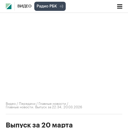
ВИДЕО
Видео
/
Передачи
/
Главные новости
/
Главные новости. Выпуск за 22:34, 20.03.2026
Выпуск за 20 марта