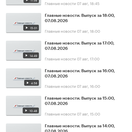
11:58
Главные новости
07 авг, 18:45
Главные новости. Выпуск за 18:00,
07.08.2026
15:01
Главные новости
07 авг, 18:00
Главные новости. Выпуск за 17:00,
07.08.2026
14:49
Главные новости
07 авг, 17:00
Главные новости. Выпуск за 16:00,
07.08.2026
4:58
Главные новости
07 авг, 16:00
Главные новости. Выпуск за 15:00,
07.08.2026
10:48
Главные новости
07 авг, 15:00
Главные новости. Выпуск за 14:00,
07.08.2026