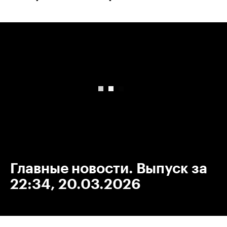
00:00
/
00:00
Главные новости. Выпуск за
22:34, 20.03.2026