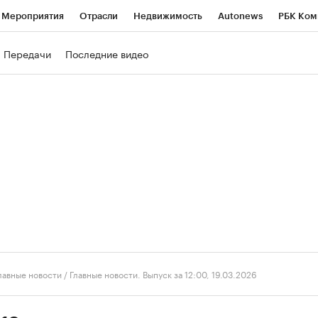
Мероприятия
Отрасли
Недвижимость
Autonews
РБК Ком
ние
РБК Курсы
РБК Life
Тренды
Визионеры
Национальн
Передачи
Последние видео
б
Исследования
Кредитные рейтинги
Франшизы
Газета
роверка контрагентов
Политика
Экономика
Бизнес
Техно
лавные новости
/
Главные новости. Выпуск за 12:00, 19.03.2026