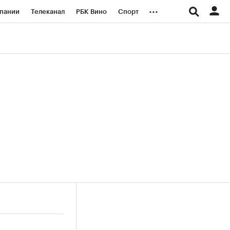
...
пании
Телеканал
РБК Вино
Спорт
ые проекты
Город
Стиль
Крипто
Спецпроекты СПб
логии и медиа
Финансы