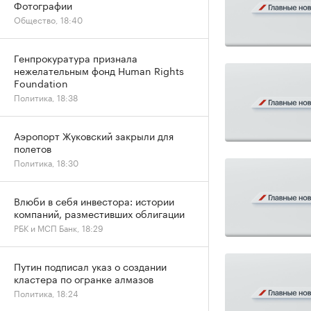
Фотографии
Общество, 18:40
Генпрокуратура признала
нежелательным фонд Human Rights
Foundation
Политика, 18:38
Аэропорт Жуковский закрыли для
полетов
Политика, 18:30
Влюби в себя инвестора: истории
компаний, разместивших облигации
РБК и МСП Банк, 18:29
Путин подписал указ о создании
кластера по огранке алмазов
Политика, 18:24