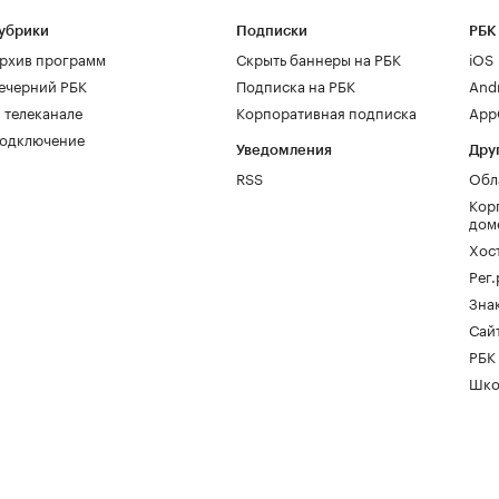
убрики
Подписки
РБК
рхив программ
Скрыть баннеры на РБК
iOS
ечерний РБК
Подписка на РБК
And
 телеканале
Корпоративная подписка
AppG
одключение
Уведомления
Дру
RSS
Обл
Кор
дом
Хос
Рег
Зна
Сайт
РБК
Шко