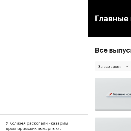
00
Главные 
Все выпу
За все время
У Колизея раскопали «казармы
древнеримских пожарных».