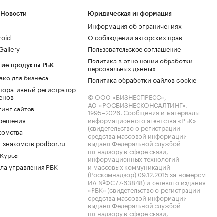
 Новости
Юридическая информация
Информация об ограничениях
roid
О соблюдении авторских прав
allery
Пользовательское соглашение
Политика в отношении обработки
гие продукты РБК
персональных данных
ако для бизнеса
Политика обработки файлов cookie
поративный регистратор
енов
© ООО «БИЗНЕСПРЕСС»,
АО «РОСБИЗНЕСКОНСАЛТИНГ»,
тинг сайтов
1995–2026
. Сообщения и материалы
.решения
информационного агентства «РБК»
(свидетельство о регистрации
комства
средства массовой информации
 знакомств podbor.ru
выдано Федеральной службой
по надзору в сфере связи,
 Курсы
информационных технологий
ла управления РБК
и массовых коммуникаций
(Роскомнадзор) 09.12.2015 за номером
ИА №ФС77-63848) и сетевого издания
«РБК» (свидетельство о регистрации
средства массовой информации
выдано Федеральной службой
по надзору в сфере связи,