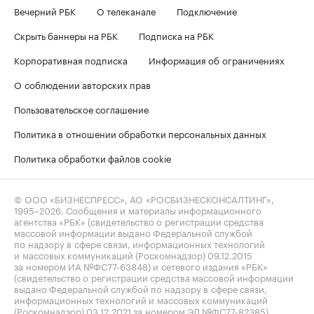
Вечерний РБК
О телеканале
Подключение
Скрыть баннеры на РБК
Подписка на РБК
Корпоративная подписка
Информация об ограничениях
О соблюдении авторских прав
Пользовательское соглашение
Политика в отношении обработки персональных данных
Политика обработки файлов cookie
© ООО «БИЗНЕСПРЕСС», АО «РОСБИЗНЕСКОНСАЛТИНГ»,
1995–2026
. Сообщения и материалы информационного
агентства «РБК» (свидетельство о регистрации средства
массовой информации выдано Федеральной службой
по надзору в сфере связи, информационных технологий
и массовых коммуникаций (Роскомнадзор) 09.12.2015
за номером ИА №ФС77-63848) и сетевого издания «РБК»
(свидетельство о регистрации средства массовой информации
выдано Федеральной службой по надзору в сфере связи,
информационных технологий и массовых коммуникаций
(Роскомнадзор) 03.12.2021 за номером ЭЛ №ФС77-82385)