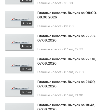
11:41
Главные новости
10:00
Главные новости. Выпуск за 08:00,
08.08.2026
5:31
Главные новости
08:00
Главные новости. Выпуск за 22:33,
07.08.2026
4:58
Главные новости
07 авг, 22:33
Главные новости. Выпуск за 22:00,
07.08.2026
5:01
Главные новости
07 авг, 22:00
Главные новости. Выпуск за 21:00,
07.08.2026
5:01
Главные новости
07 авг, 21:00
Главные новости. Выпуск за 18:45,
07.08.2026