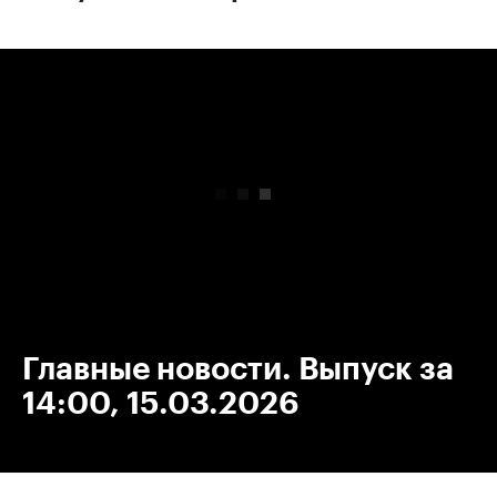
00:00
/
00:00
Главные новости. Выпуск за
14:00, 15.03.2026