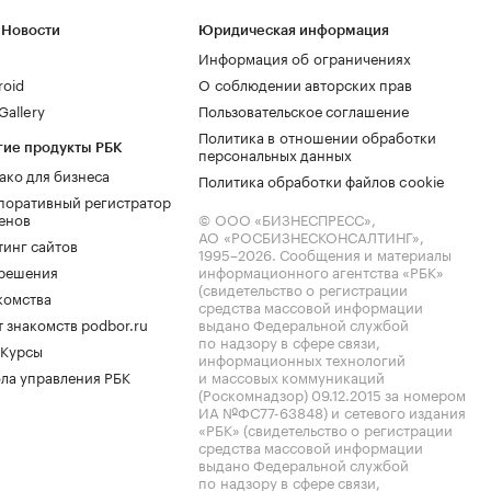
 Новости
Юридическая информация
Информация об ограничениях
roid
О соблюдении авторских прав
allery
Пользовательское соглашение
Политика в отношении обработки
гие продукты РБК
персональных данных
ако для бизнеса
Политика обработки файлов cookie
поративный регистратор
енов
© ООО «БИЗНЕСПРЕСС»,
АО «РОСБИЗНЕСКОНСАЛТИНГ»,
тинг сайтов
1995–2026
. Сообщения и материалы
.решения
информационного агентства «РБК»
(свидетельство о регистрации
комства
средства массовой информации
 знакомств podbor.ru
выдано Федеральной службой
по надзору в сфере связи,
 Курсы
информационных технологий
ла управления РБК
и массовых коммуникаций
(Роскомнадзор) 09.12.2015 за номером
ИА №ФС77-63848) и сетевого издания
«РБК» (свидетельство о регистрации
средства массовой информации
выдано Федеральной службой
по надзору в сфере связи,