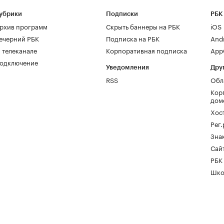
убрики
Подписки
РБК
рхив программ
Скрыть баннеры на РБК
iOS
ечерний РБК
Подписка на РБК
And
 телеканале
Корпоративная подписка
AppG
одключение
Уведомления
Дру
RSS
Обл
Кор
дом
Хос
Рег
Зна
Сайт
РБК
Шко