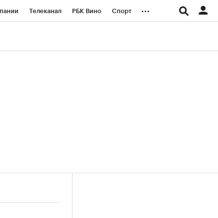
...
пании
Телеканал
РБК Вино
Спорт
ые проекты
Город
Стиль
Крипто
Спецпроекты СПб
логии и медиа
Финансы