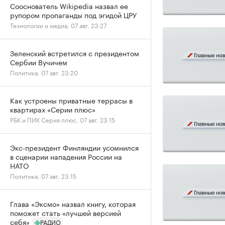
Сооснователь Wikipedia назвал ее
рупором пропаганды под эгидой ЦРУ
Технологии и медиа, 07 авг, 23:27
Зеленский встретился с президентом
Сербии Вучичем
Политика, 07 авг, 23:20
Как устроены приватные террасы в
квартирах «Серии плюс»
РБК и ПИК Серия плюс, 07 авг, 23:15
Экс-президент Финляндии усомнился
в сценарии нападения России на
НАТО
Политика, 07 авг, 23:15
Глава «Эксмо» назвал книгу, которая
поможет стать «лучшей версией
себя»
РАДИО