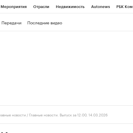
Мероприятия
Отрасли
Недвижимость
Autonews
РБК Ком
ние
РБК Курсы
РБК Life
Тренды
Визионеры
Национальн
Передачи
Последние видео
б
Исследования
Кредитные рейтинги
Франшизы
Газета
роверка контрагентов
Политика
Экономика
Бизнес
Техно
лавные новости
/
Главные новости. Выпуск за 12:00, 14.03.2026