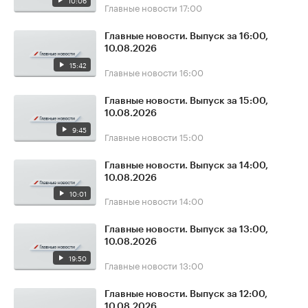
10:06
Главные новости
17:00
Главные новости. Выпуск за 16:00,
10.08.2026
15:42
Главные новости
16:00
Главные новости. Выпуск за 15:00,
10.08.2026
9:45
Главные новости
15:00
Главные новости. Выпуск за 14:00,
10.08.2026
10:01
Главные новости
14:00
Главные новости. Выпуск за 13:00,
10.08.2026
19:50
Главные новости
13:00
Главные новости. Выпуск за 12:00,
10.08.2026