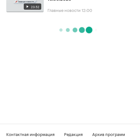
23:52
Главные новости
12:00
Контактная информация
Редакция
Архив программ