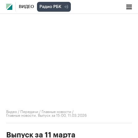
ВИДЕО
Видео
/
Передачи
/
Главные новости
/
Главные новости. Выпуск за 15:00, 11.03.2026
Выпуск за 11 марта