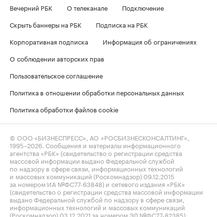
Вечерний РБК
О телеканале
Подключение
Скрыть баннеры на РБК
Подписка на РБК
Корпоративная подписка
Информация об ограничениях
О соблюдении авторских прав
Пользовательское соглашение
Политика в отношении обработки персональных данных
Политика обработки файлов cookie
© ООО «БИЗНЕСПРЕСС», АО «РОСБИЗНЕСКОНСАЛТИНГ»,
1995–2026
. Сообщения и материалы информационного
агентства «РБК» (свидетельство о регистрации средства
массовой информации выдано Федеральной службой
по надзору в сфере связи, информационных технологий
и массовых коммуникаций (Роскомнадзор) 09.12.2015
за номером ИА №ФС77-63848) и сетевого издания «РБК»
(свидетельство о регистрации средства массовой информации
выдано Федеральной службой по надзору в сфере связи,
информационных технологий и массовых коммуникаций
(Роскомнадзор) 03.12.2021 за номером ЭЛ №ФС77-82385)