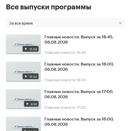
Все выпуски программы
За все время
Главные новости. Выпуск за 18:45,
06.08.2026
15:08
Главные новости
18:45
Главные новости. Выпуск за 18:00,
06.08.2026
15:03
Главные новости
18:00
Главные новости. Выпуск за 17:00,
06.08.2026
9:56
Главные новости
17:00
Главные новости. Выпуск за 16:00,
06.08.2026