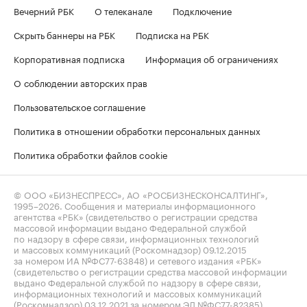
Вечерний РБК
О телеканале
Подключение
Скрыть баннеры на РБК
Подписка на РБК
Корпоративная подписка
Информация об ограничениях
О соблюдении авторских прав
Пользовательское соглашение
Политика в отношении обработки персональных данных
Политика обработки файлов cookie
© ООО «БИЗНЕСПРЕСС», АО «РОСБИЗНЕСКОНСАЛТИНГ»,
1995–2026
. Сообщения и материалы информационного
агентства «РБК» (свидетельство о регистрации средства
массовой информации выдано Федеральной службой
по надзору в сфере связи, информационных технологий
и массовых коммуникаций (Роскомнадзор) 09.12.2015
за номером ИА №ФС77-63848) и сетевого издания «РБК»
(свидетельство о регистрации средства массовой информации
выдано Федеральной службой по надзору в сфере связи,
информационных технологий и массовых коммуникаций
(Роскомнадзор) 03.12.2021 за номером ЭЛ №ФС77-82385)