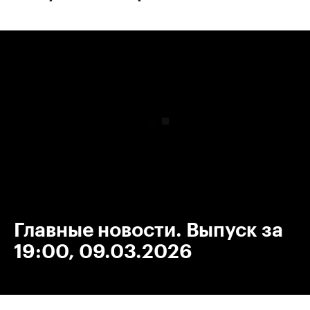
00:00
/
00:00
Главные новости. Выпуск за
19:00, 09.03.2026