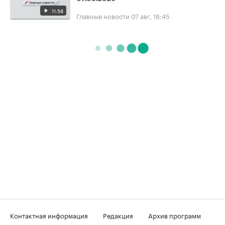
11:58
Главные новости
07 авг, 18:45
Контактная информация
Редакция
Архив программ