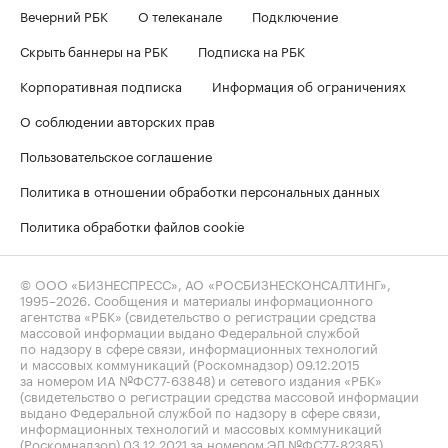
Вечерний РБК
О телеканале
Подключение
Скрыть баннеры на РБК
Подписка на РБК
Корпоративная подписка
Информация об ограничениях
О соблюдении авторских прав
Пользовательское соглашение
Политика в отношении обработки персональных данных
Политика обработки файлов cookie
© ООО «БИЗНЕСПРЕСС», АО «РОСБИЗНЕСКОНСАЛТИНГ»,
1995–2026
. Сообщения и материалы информационного
агентства «РБК» (свидетельство о регистрации средства
массовой информации выдано Федеральной службой
по надзору в сфере связи, информационных технологий
и массовых коммуникаций (Роскомнадзор) 09.12.2015
за номером ИА №ФС77-63848) и сетевого издания «РБК»
(свидетельство о регистрации средства массовой информации
выдано Федеральной службой по надзору в сфере связи,
информационных технологий и массовых коммуникаций
(Роскомнадзор) 03.12.2021 за номером ЭЛ №ФС77-82385)