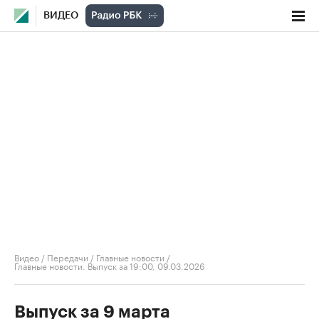
ВИДЕО
Видео
/
Передачи
/
Главные новости
/
Главные новости. Выпуск за 19:00, 09.03.2026
Выпуск за 9 марта