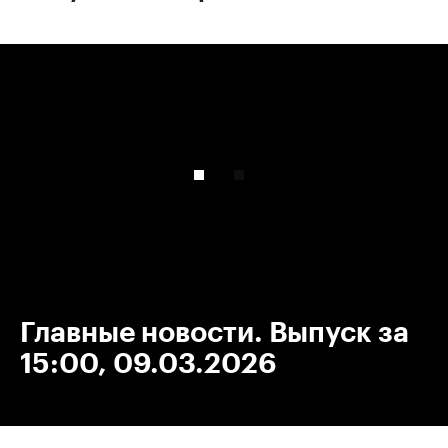
00:00
/
00:00
Главные новости. Выпуск за
15:00, 09.03.2026