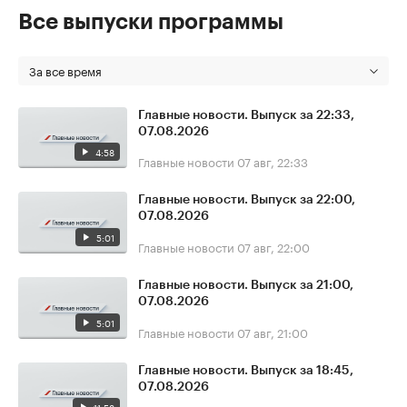
Все выпуски программы
За все время
Главные новости. Выпуск за 22:33,
07.08.2026
4:58
Главные новости
07 авг, 22:33
Главные новости. Выпуск за 22:00,
07.08.2026
5:01
Главные новости
07 авг, 22:00
Главные новости. Выпуск за 21:00,
07.08.2026
5:01
Главные новости
07 авг, 21:00
Главные новости. Выпуск за 18:45,
07.08.2026