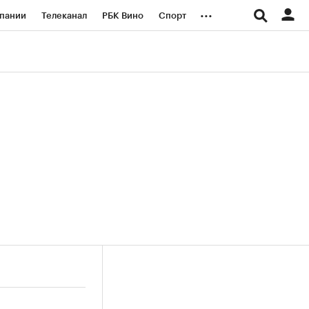
...
пании
Телеканал
РБК Вино
Спорт
ые проекты
Город
Стиль
Крипто
Спецпроекты СПб
логии и медиа
Финансы