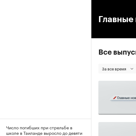
00
Главные 
Все выпу
За все время
Число погибших при стрельбе в
школе в Таиланде выросло до девяти