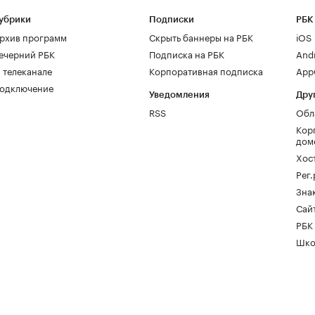
убрики
Подписки
РБК
рхив программ
Скрыть баннеры на РБК
iOS
ечерний РБК
Подписка на РБК
And
 телеканале
Корпоративная подписка
AppG
одключение
Уведомления
Дру
RSS
Обл
Кор
дом
Хос
Рег
Зна
Сайт
РБК
Шко