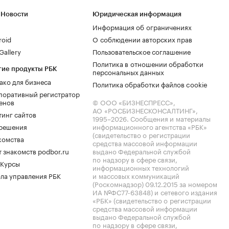
 Новости
Юридическая информация
Информация об ограничениях
roid
О соблюдении авторских прав
allery
Пользовательское соглашение
Политика в отношении обработки
гие продукты РБК
персональных данных
ако для бизнеса
Политика обработки файлов cookie
поративный регистратор
енов
© ООО «БИЗНЕСПРЕСС»,
АО «РОСБИЗНЕСКОНСАЛТИНГ»,
тинг сайтов
1995–2026
. Сообщения и материалы
.решения
информационного агентства «РБК»
(свидетельство о регистрации
комства
средства массовой информации
 знакомств podbor.ru
выдано Федеральной службой
по надзору в сфере связи,
 Курсы
информационных технологий
ла управления РБК
и массовых коммуникаций
(Роскомнадзор) 09.12.2015 за номером
ИА №ФС77-63848) и сетевого издания
«РБК» (свидетельство о регистрации
средства массовой информации
выдано Федеральной службой
по надзору в сфере связи,