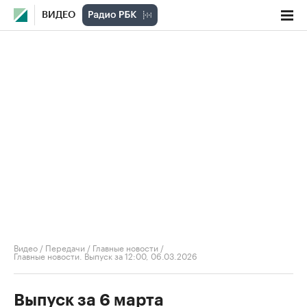
ВИДЕО
Видео
/
Передачи
/
Главные новости
/
Главные новости. Выпуск за 12:00, 06.03.2026
Выпуск за 6 марта