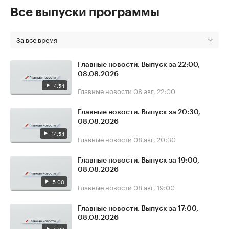
Все выпуски программы
За все время
Главные новости. Выпуск за 22:00,
08.08.2026
4:54
Главные новости
08 авг, 22:00
Главные новости. Выпуск за 20:30,
08.08.2026
14:54
Главные новости
08 авг, 20:30
Главные новости. Выпуск за 19:00,
08.08.2026
5:00
Главные новости
08 авг, 19:00
Главные новости. Выпуск за 17:00,
08.08.2026