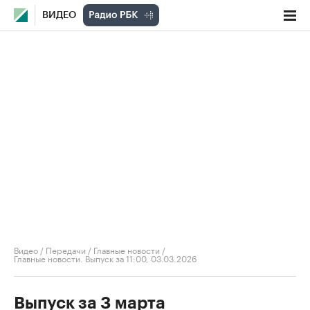
ВИДЕО
Видео
/
Передачи
/
Главные новости
/
Главные новости. Выпуск за 11:00, 03.03.2026
Выпуск за 3 марта