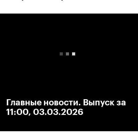
00:00
/
00:00
Главные новости. Выпуск за
11:00, 03.03.2026