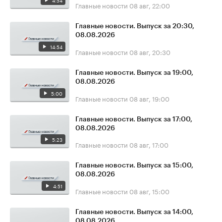
4:54
Главные новости
08 авг, 22:00
Главные новости. Выпуск за 20:30,
08.08.2026
14:54
Главные новости
08 авг, 20:30
Главные новости. Выпуск за 19:00,
08.08.2026
5:00
Главные новости
08 авг, 19:00
Главные новости. Выпуск за 17:00,
08.08.2026
5:23
Главные новости
08 авг, 17:00
Главные новости. Выпуск за 15:00,
08.08.2026
4:51
Главные новости
08 авг, 15:00
Главные новости. Выпуск за 14:00,
08.08.2026