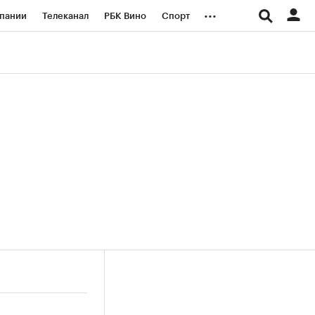
...
пании
Телеканал
РБК Вино
Спорт
ые проекты
Город
Стиль
Крипто
Спецпроекты СПб
логии и медиа
Финансы