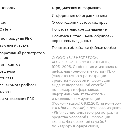
 Новости
Юридическая информация
Информация об ограничениях
roid
О соблюдении авторских прав
allery
Пользовательское соглашение
Политика в отношении обработки
гие продукты РБК
персональных данных
ако для бизнеса
Политика обработки файлов cookie
поративный регистратор
енов
© ООО «БИЗНЕСПРЕСС»,
АО «РОСБИЗНЕСКОНСАЛТИНГ»,
тинг сайтов
1995–2026
. Сообщения и материалы
.решения
информационного агентства «РБК»
(свидетельство о регистрации
комства
средства массовой информации
 знакомств podbor.ru
выдано Федеральной службой
по надзору в сфере связи,
 Курсы
информационных технологий
ла управления РБК
и массовых коммуникаций
(Роскомнадзор) 09.12.2015 за номером
ИА №ФС77-63848) и сетевого издания
«РБК» (свидетельство о регистрации
средства массовой информации
выдано Федеральной службой
по надзору в сфере связи,