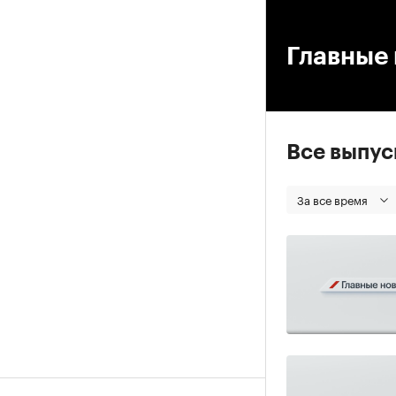
00
Главные 
Все выпу
За все время