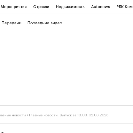
Мероприятия
Отрасли
Недвижимость
Autonews
РБК Ком
ние
РБК Курсы
РБК Life
Тренды
Визионеры
Национальн
Передачи
Последние видео
б
Исследования
Кредитные рейтинги
Франшизы
Газета
роверка контрагентов
Политика
Экономика
Бизнес
Техно
лавные новости
/
Главные новости. Выпуск за 10:00, 02.03.2026