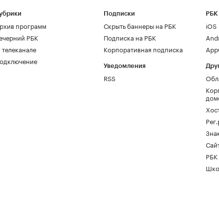
убрики
Подписки
РБК
рхив программ
Скрыть баннеры на РБК
iOS
ечерний РБК
Подписка на РБК
And
 телеканале
Корпоративная подписка
AppG
одключение
Уведомления
Дру
RSS
Обл
Кор
дом
Хос
Рег
Зна
Сайт
РБК
Шко