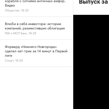
корабля с сотнями античных амфор.
Выпуск за
Видео
Общество, 18:33
Влюби в себя инвестора: истории
компаний, разместивших облигации
РБК и МСП Банк, 18:29
Форвард «Нижнего Новгорода»
сделал хет-трик за 14 минут в Первой
лиге
Спорт, 18:26