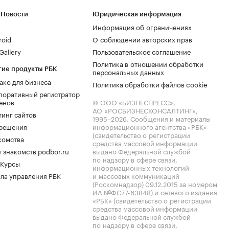
 Новости
Юридическая информация
Информация об ограничениях
roid
О соблюдении авторских прав
allery
Пользовательское соглашение
Политика в отношении обработки
гие продукты РБК
персональных данных
ако для бизнеса
Политика обработки файлов cookie
поративный регистратор
енов
© ООО «БИЗНЕСПРЕСС»,
АО «РОСБИЗНЕСКОНСАЛТИНГ»,
тинг сайтов
1995–2026
. Сообщения и материалы
.решения
информационного агентства «РБК»
(свидетельство о регистрации
комства
средства массовой информации
 знакомств podbor.ru
выдано Федеральной службой
по надзору в сфере связи,
 Курсы
информационных технологий
ла управления РБК
и массовых коммуникаций
(Роскомнадзор) 09.12.2015 за номером
ИА №ФС77-63848) и сетевого издания
«РБК» (свидетельство о регистрации
средства массовой информации
выдано Федеральной службой
по надзору в сфере связи,