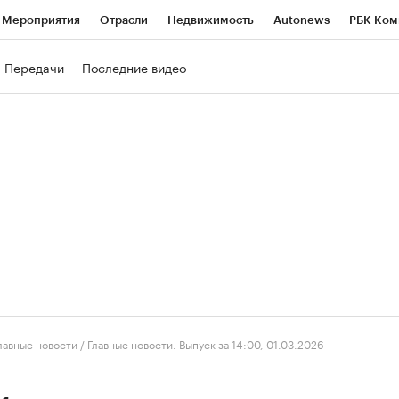
Мероприятия
Отрасли
Недвижимость
Autonews
РБК Ком
ние
РБК Курсы
РБК Life
Тренды
Визионеры
Национальн
Передачи
Последние видео
б
Исследования
Кредитные рейтинги
Франшизы
Газета
роверка контрагентов
Политика
Экономика
Бизнес
Техно
лавные новости
/
Главные новости. Выпуск за 14:00, 01.03.2026