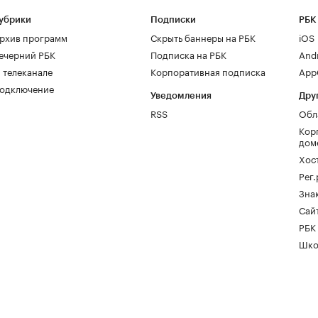
убрики
Подписки
РБК
рхив программ
Скрыть баннеры на РБК
iOS
ечерний РБК
Подписка на РБК
And
 телеканале
Корпоративная подписка
AppG
одключение
Уведомления
Дру
RSS
Обл
Кор
дом
Хос
Рег
Зна
Сайт
РБК
Шко