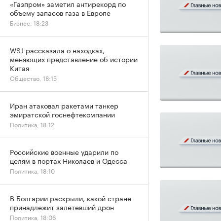
«Газпром» заметил антирекорд по
объему запасов газа в Европе
Бизнес, 18:23
WSJ рассказала о находках,
меняющих представление об истории
Китая
Общество, 18:15
Иран атаковал ракетами танкер
эмиратской госнефтекомпании
Политика, 18:12
Российские военные ударили по
целям в портах Николаев и Одесса
Политика, 18:10
В Болгарии раскрыли, какой стране
принадлежит залетевший дрон
Политика, 18:06