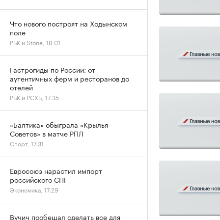
Что нового построят на Ходынском
поле
РБК и Stone, 18:01
Гастрогиды по России: от
аутентичных ферм и ресторанов до
отелей
РБК и РСХБ, 17:35
«Балтика» обыграла «Крылья
Советов» в матче РПЛ
Спорт, 17:31
Евросоюз нарастил импорт
российского СПГ
Экономика, 17:29
Вучич пообещал сделать все для