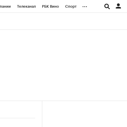
...
пании
Телеканал
РБК Вино
Спорт
ые проекты
Город
Стиль
Крипто
Спецпроекты СПб
логии и медиа
Финансы