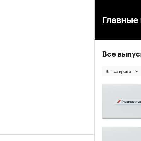
00
Главные 
Все выпу
За все время