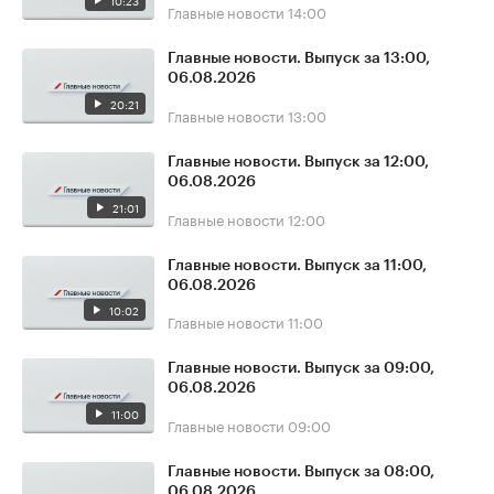
10:23
Главные новости
14:00
Главные новости. Выпуск за 13:00,
06.08.2026
20:21
Главные новости
13:00
Главные новости. Выпуск за 12:00,
06.08.2026
21:01
Главные новости
12:00
Главные новости. Выпуск за 11:00,
06.08.2026
10:02
Главные новости
11:00
Главные новости. Выпуск за 09:00,
06.08.2026
11:00
Главные новости
09:00
Главные новости. Выпуск за 08:00,
06.08.2026