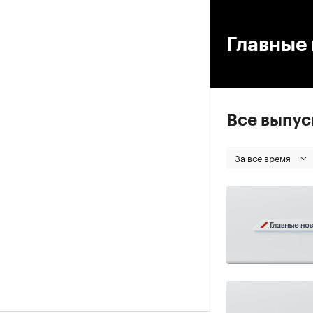
00
Главные 
Все выпу
За все время