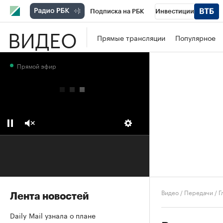
Подписка на РБК
Инвестиции
ВИДЕО
Школа управления РБК
РБК Образова
Прямые трансляции
Популярное
РБК Бизнес-среда
Дискуссионный клу
Прямой эфир
Конференции СПб
Спецпроекты
П
Рынок наличной валюты
Видео
/
Передачи
/
Г
Лента новостей
Daily Mail узнала о плане