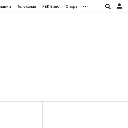
...
пании
Телеканал
РБК Вино
Спорт
ые проекты
Город
Стиль
Крипто
Спецпроекты СПб
логии и медиа
Финансы