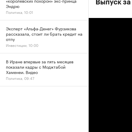
«королевских похорон» экс-принца
Выпуск за
Эндрю
Политика, 10:01
Эксперт «Альфа-Денег» Фурзикова
рассказала, стоит ли брать кредит на
отпу
Инвестиции, 10:00
В Иране впервые за пять месяцев
показали кадры с Моджтабой
Хаменеи. Видео
Политика, 09:47