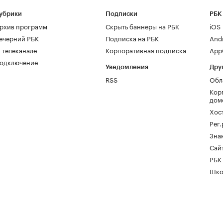
убрики
Подписки
РБК
рхив программ
Скрыть баннеры на РБК
iOS
ечерний РБК
Подписка на РБК
And
 телеканале
Корпоративная подписка
AppG
одключение
Уведомления
Дру
RSS
Обл
Кор
дом
Хос
Рег
Зна
Сайт
РБК
Шко