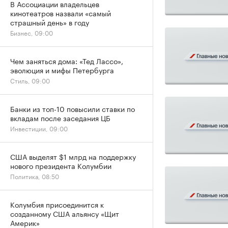
В Ассоциации владельцев
кинотеатров назвали «самый
страшный день» в году
Бизнес, 09:00
Чем заняться дома: «Тед Лассо»,
эволюция и мифы Петербурга
Стиль, 09:00
Банки из топ-10 повысили ставки по
вкладам после заседания ЦБ
Инвестиции, 09:00
США выделят $1 млрд на поддержку
нового президента Колумбии
Политика, 08:50
Колумбия присоединится к
созданному США альянсу «Щит
Америк»