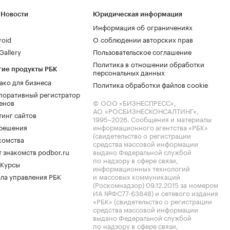
 Новости
Юридическая информация
Информация об ограничениях
roid
О соблюдении авторских прав
allery
Пользовательское соглашение
Политика в отношении обработки
гие продукты РБК
персональных данных
ако для бизнеса
Политика обработки файлов cookie
поративный регистратор
енов
© ООО «БИЗНЕСПРЕСС»,
АО «РОСБИЗНЕСКОНСАЛТИНГ»,
тинг сайтов
1995–2026
. Сообщения и материалы
.решения
информационного агентства «РБК»
(свидетельство о регистрации
комства
средства массовой информации
 знакомств podbor.ru
выдано Федеральной службой
по надзору в сфере связи,
 Курсы
информационных технологий
ла управления РБК
и массовых коммуникаций
(Роскомнадзор) 09.12.2015 за номером
ИА №ФС77-63848) и сетевого издания
«РБК» (свидетельство о регистрации
средства массовой информации
выдано Федеральной службой
по надзору в сфере связи,