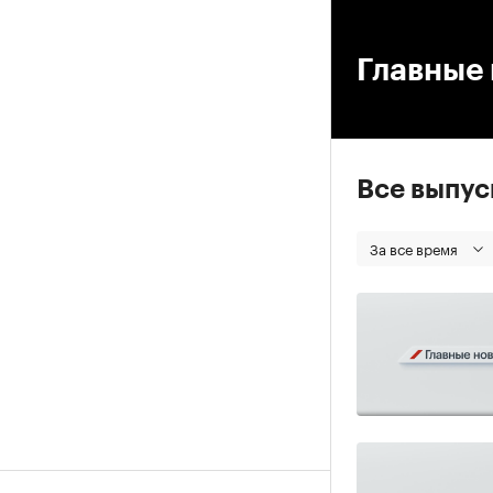
00
Главные 
Все выпу
За все время