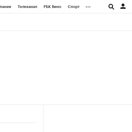
...
пании
Телеканал
РБК Вино
Спорт
ые проекты
Город
Стиль
Крипто
Спецпроекты СПб
логии и медиа
Финансы