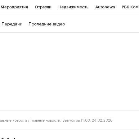
Мероприятия
Отрасли
Недвижимость
Autonews
РБК Ком
ние
РБК Курсы
РБК Life
Тренды
Визионеры
Национальн
Передачи
Последние видео
б
Исследования
Кредитные рейтинги
Франшизы
Газета
роверка контрагентов
Политика
Экономика
Бизнес
Техно
лавные новости
/
Главные новости. Выпуск за 11:00, 24.02.2026