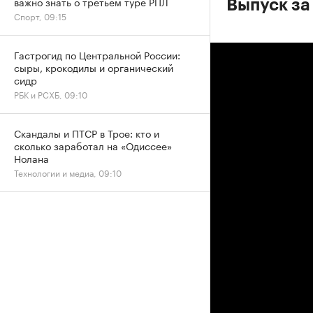
важно знать о третьем туре РПЛ
Выпуск за
Спорт, 09:15
Гастрогид по Центральной России:
сыры, крокодилы и органический
сидр
РБК и РСХБ, 09:10
Скандалы и ПТСР в Трое: кто и
сколько заработал на «Одиссее»
Нолана
Технологии и медиа, 09:10