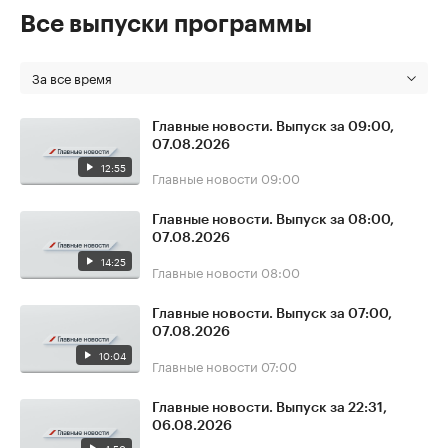
Все выпуски программы
За все время
Главные новости. Выпуск за 09:00,
07.08.2026
12:55
Главные новости
09:00
Главные новости. Выпуск за 08:00,
07.08.2026
14:25
Главные новости
08:00
Главные новости. Выпуск за 07:00,
07.08.2026
10:04
Главные новости
07:00
Главные новости. Выпуск за 22:31,
06.08.2026