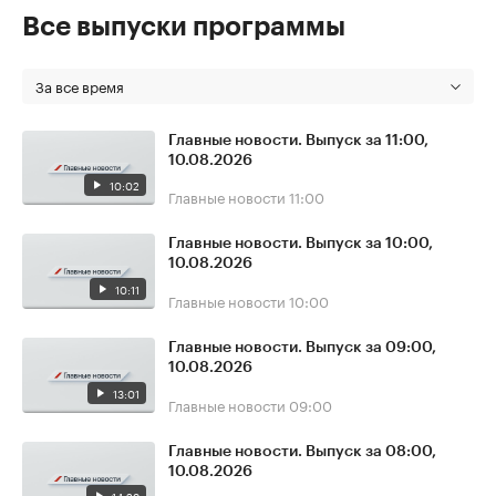
Все выпуски программы
За все время
Главные новости. Выпуск за 11:00,
10.08.2026
10:02
Главные новости
11:00
Главные новости. Выпуск за 10:00,
10.08.2026
10:11
Главные новости
10:00
Главные новости. Выпуск за 09:00,
10.08.2026
13:01
Главные новости
09:00
Главные новости. Выпуск за 08:00,
10.08.2026