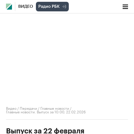
ВИДЕО
Видео
/
Передачи
/
Главные новости
/
Главные новости. Выпуск за 10:00, 22.02.2026
Выпуск за 22 февраля