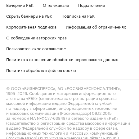
Вечерний РБК
О телеканале
Подключение
Скрыть баннеры на РБК
Подписка на РБК
Корпоративная подписка
Информация об ограничениях
О соблюдении авторских прав
Пользовательское соглашение
Политика в отношении обработки персональных данных
Политика обработки файлов cookie
© ООО «БИЗНЕСПРЕСС», АО «РОСБИЗНЕСКОНСАЛТИНГ»,
1995–2026
. Сообщения и материалы информационного
агентства «РБК» (свидетельство о регистрации средства
массовой информации выдано Федеральной службой
по надзору в сфере связи, информационных технологий
и массовых коммуникаций (Роскомнадзор) 09.12.2015
за номером ИА №ФС77-63848) и сетевого издания «РБК»
(свидетельство о регистрации средства массовой информации
выдано Федеральной службой по надзору в сфере связи,
информационных технологий и массовых коммуникаций
(Роскомнадзор) 03.12.2021 за номером ЭЛ №ФС77-82385)