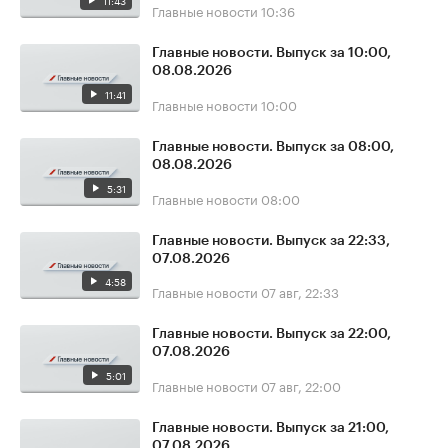
11:43
Главные новости
10:36
Главные новости. Выпуск за 10:00,
08.08.2026
11:41
Главные новости
10:00
Главные новости. Выпуск за 08:00,
08.08.2026
5:31
Главные новости
08:00
Главные новости. Выпуск за 22:33,
07.08.2026
4:58
Главные новости
07 авг, 22:33
Главные новости. Выпуск за 22:00,
07.08.2026
5:01
Главные новости
07 авг, 22:00
Главные новости. Выпуск за 21:00,
07.08.2026