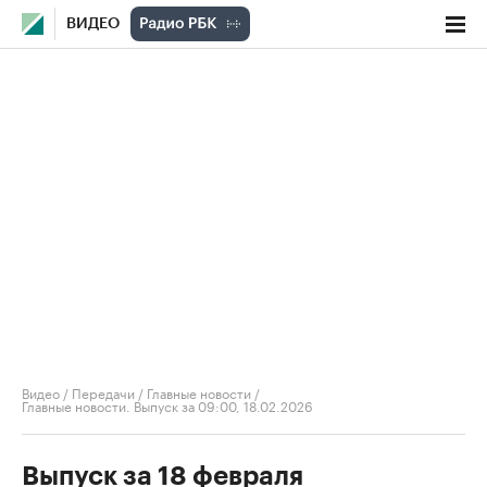
ВИДЕО
Видео
/
Передачи
/
Главные новости
/
Главные новости. Выпуск за 09:00, 18.02.2026
Выпуск за 18 февраля