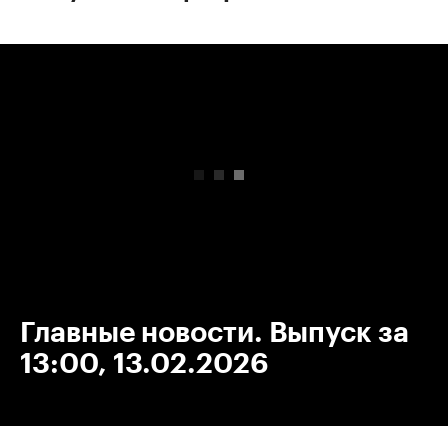
00:00
/
00:00
Главные новости. Выпуск за
13:00, 13.02.2026