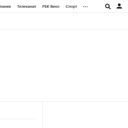
...
пании
Телеканал
РБК Вино
Спорт
ые проекты
Город
Стиль
Крипто
Спецпроекты СПб
логии и медиа
Финансы