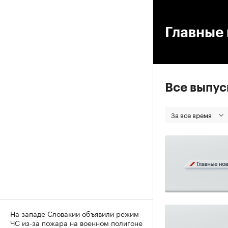
00
Главные 
Все выпу
За все время
На западе Словакии объявили режим
ЧС из-за пожара на военном полигоне