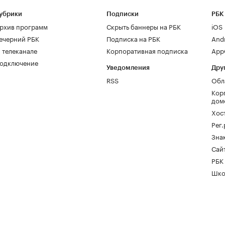
убрики
Подписки
РБК
рхив программ
Скрыть баннеры на РБК
iOS
ечерний РБК
Подписка на РБК
And
 телеканале
Корпоративная подписка
AppG
одключение
Уведомления
Дру
RSS
Обл
Кор
дом
Хос
Рег
Зна
Сайт
РБК
Шко