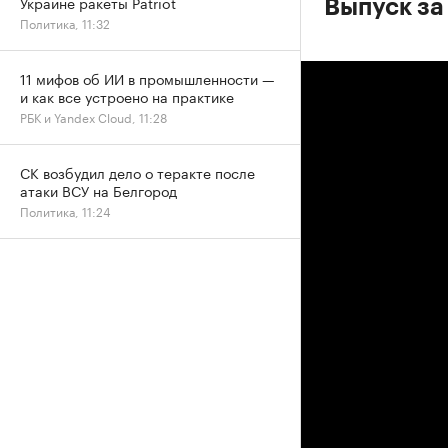
Украине ракеты Patriot
Выпуск за
Политика, 11:32
11 мифов об ИИ в промышленности —
и как все устроено на практике
РБК и Yandex Cloud, 11:28
СК возбудил дело о теракте после
атаки ВСУ на Белгород
Политика, 11:24