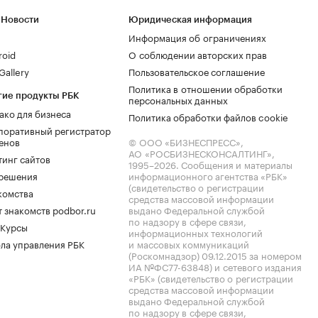
 Новости
Юридическая информация
Информация об ограничениях
roid
О соблюдении авторских прав
allery
Пользовательское соглашение
Политика в отношении обработки
гие продукты РБК
персональных данных
ако для бизнеса
Политика обработки файлов cookie
поративный регистратор
енов
© ООО «БИЗНЕСПРЕСС»,
АО «РОСБИЗНЕСКОНСАЛТИНГ»,
тинг сайтов
1995–2026
. Сообщения и материалы
.решения
информационного агентства «РБК»
(свидетельство о регистрации
комства
средства массовой информации
 знакомств podbor.ru
выдано Федеральной службой
по надзору в сфере связи,
 Курсы
информационных технологий
ла управления РБК
и массовых коммуникаций
(Роскомнадзор) 09.12.2015 за номером
ИА №ФС77-63848) и сетевого издания
«РБК» (свидетельство о регистрации
средства массовой информации
выдано Федеральной службой
по надзору в сфере связи,