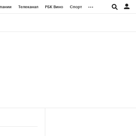
...
пании
Телеканал
РБК Вино
Спорт
ые проекты
Город
Стиль
Крипто
Спецпроекты СПб
логии и медиа
Финансы