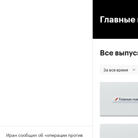
00
Главные 
Все выпу
За все время
Иран сообщил об «операции против