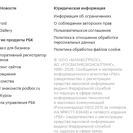
 Новости
Юридическая информация
Информация об ограничениях
roid
О соблюдении авторских прав
allery
Пользовательское соглашение
Политика в отношении обработки
гие продукты РБК
персональных данных
ако для бизнеса
Политика обработки файлов cookie
поративный регистратор
енов
© ООО «БИЗНЕСПРЕСС»,
АО «РОСБИЗНЕСКОНСАЛТИНГ»,
тинг сайтов
1995–2026
. Сообщения и материалы
.решения
информационного агентства «РБК»
(свидетельство о регистрации
комства
средства массовой информации
 знакомств podbor.ru
выдано Федеральной службой
по надзору в сфере связи,
 Курсы
информационных технологий
ла управления РБК
и массовых коммуникаций
(Роскомнадзор) 09.12.2015 за номером
ИА №ФС77-63848) и сетевого издания
«РБК» (свидетельство о регистрации
средства массовой информации
выдано Федеральной службой
по надзору в сфере связи,