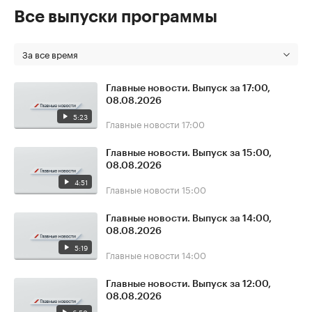
Все выпуски программы
За все время
Главные новости. Выпуск за 17:00,
08.08.2026
5:23
Главные новости
17:00
Главные новости. Выпуск за 15:00,
08.08.2026
4:51
Главные новости
15:00
Главные новости. Выпуск за 14:00,
08.08.2026
5:19
Главные новости
14:00
Главные новости. Выпуск за 12:00,
08.08.2026