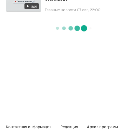
5:01
Главные новости
07 авг, 22:00
Контактная информация
Редакция
Архив программ