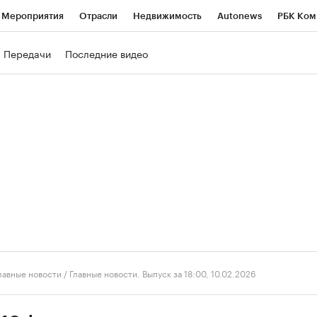
Мероприятия
Отрасли
Недвижимость
Autonews
РБК Ком
ние
РБК Курсы
РБК Life
Тренды
Визионеры
Национальн
Передачи
Последние видео
б
Исследования
Кредитные рейтинги
Франшизы
Газета
роверка контрагентов
Политика
Экономика
Бизнес
Техно
лавные новости
/
Главные новости. Выпуск за 18:00, 10.02.2026