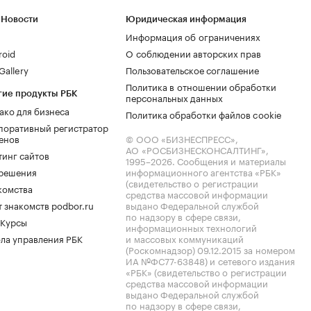
 Новости
Юридическая информация
Информация об ограничениях
roid
О соблюдении авторских прав
allery
Пользовательское соглашение
Политика в отношении обработки
гие продукты РБК
персональных данных
ако для бизнеса
Политика обработки файлов cookie
поративный регистратор
енов
© ООО «БИЗНЕСПРЕСС»,
АО «РОСБИЗНЕСКОНСАЛТИНГ»,
тинг сайтов
1995–2026
. Сообщения и материалы
.решения
информационного агентства «РБК»
(свидетельство о регистрации
комства
средства массовой информации
 знакомств podbor.ru
выдано Федеральной службой
по надзору в сфере связи,
 Курсы
информационных технологий
ла управления РБК
и массовых коммуникаций
(Роскомнадзор) 09.12.2015 за номером
ИА №ФС77-63848) и сетевого издания
«РБК» (свидетельство о регистрации
средства массовой информации
выдано Федеральной службой
по надзору в сфере связи,