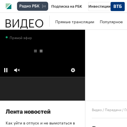
Подписка на РБК
Инвестиции
ВИДЕО
Школа управления РБК
РБК Образова
Прямые трансляции
Популярное
РБК Бизнес-среда
Дискуссионный клу
Прямой эфир
Конференции СПб
Спецпроекты
П
Рынок наличной валюты
Видео
/
Передачи
/
Г
Лента новостей
Как уйти в отпуск и не вымотаться в