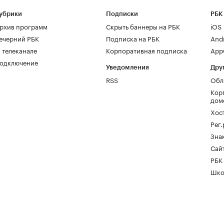
убрики
Подписки
РБК
рхив программ
Скрыть баннеры на РБК
iOS
ечерний РБК
Подписка на РБК
And
 телеканале
Корпоративная подписка
AppG
одключение
Уведомления
Дру
RSS
Обл
Кор
дом
Хос
Рег
Зна
Сайт
РБК
Шко