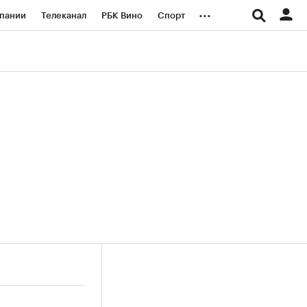
...
пании
Телеканал
РБК Вино
Спорт
ые проекты
Город
Стиль
Крипто
Спецпроекты СПб
логии и медиа
Финансы