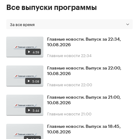
Все выпуски программы
За все время
Главные новости. Выпуск за 22:34,
10.08.2026
4:59
Главные новости
22:34
Главные новости. Выпуск за 22:00,
10.08.2026
5:08
Главные новости
22:00
Главные новости. Выпуск за 21:00,
10.08.2026
5:44
Главные новости
21:00
Главные новости. Выпуск за 18:45,
10.08.2026