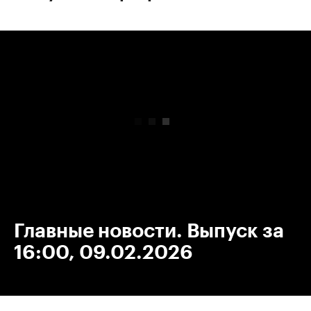
00:00
/
00:00
Главные новости. Выпуск за
16:00, 09.02.2026