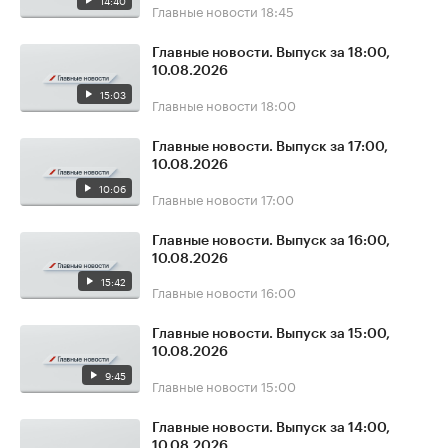
14:40
Главные новости
18:45
Главные новости. Выпуск за 18:00,
10.08.2026
15:03
Главные новости
18:00
Главные новости. Выпуск за 17:00,
10.08.2026
10:06
Главные новости
17:00
Главные новости. Выпуск за 16:00,
10.08.2026
15:42
Главные новости
16:00
Главные новости. Выпуск за 15:00,
10.08.2026
9:45
Главные новости
15:00
Главные новости. Выпуск за 14:00,
10.08.2026