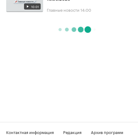
10:01
Главные новости
14:00
Контактная информация
Редакция
Архив программ