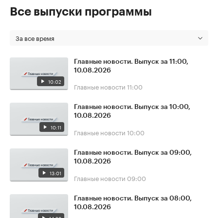
Все выпуски программы
За все время
Главные новости. Выпуск за 11:00,
10.08.2026
10:02
Главные новости
11:00
Главные новости. Выпуск за 10:00,
10.08.2026
10:11
Главные новости
10:00
Главные новости. Выпуск за 09:00,
10.08.2026
13:01
Главные новости
09:00
Главные новости. Выпуск за 08:00,
10.08.2026