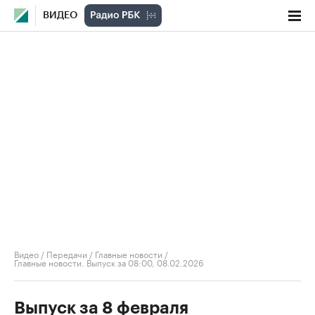
ВИДЕО
Видео
/
Передачи
/
Главные новости
/
Главные новости. Выпуск за 08:00, 08.02.2026
Выпуск за 8 февраля