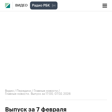
ВИДЕО
Видео
/
Передачи
/
Главные новости
/
Главные новости. Выпуск за 17:00, 07.02.2026
Выпуск за 7 февраля