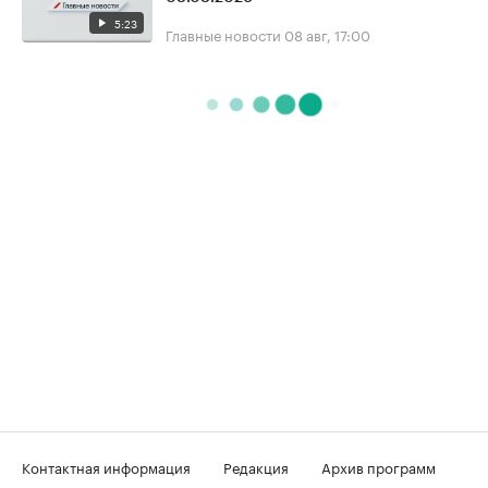
5:23
Главные новости
08 авг, 17:00
Контактная информация
Редакция
Архив программ