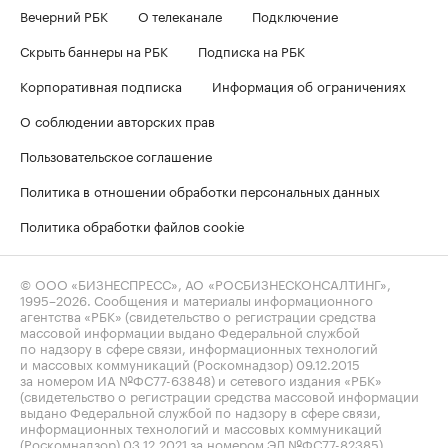
Вечерний РБК
О телеканале
Подключение
Скрыть баннеры на РБК
Подписка на РБК
Корпоративная подписка
Информация об ограничениях
О соблюдении авторских прав
Пользовательское соглашение
Политика в отношении обработки персональных данных
Политика обработки файлов cookie
© ООО «БИЗНЕСПРЕСС», АО «РОСБИЗНЕСКОНСАЛТИНГ»,
1995–2026
. Сообщения и материалы информационного
агентства «РБК» (свидетельство о регистрации средства
массовой информации выдано Федеральной службой
по надзору в сфере связи, информационных технологий
и массовых коммуникаций (Роскомнадзор) 09.12.2015
за номером ИА №ФС77-63848) и сетевого издания «РБК»
(свидетельство о регистрации средства массовой информации
выдано Федеральной службой по надзору в сфере связи,
информационных технологий и массовых коммуникаций
(Роскомнадзор) 03.12.2021 за номером ЭЛ №ФС77-82385)