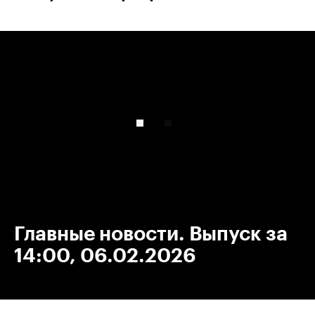
00:00
/
00:00
Главные новости. Выпуск за
14:00, 06.02.2026