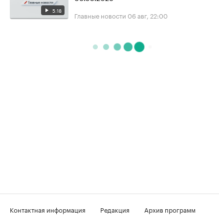
5:18
Главные новости
06 авг, 22:00
Контактная информация
Редакция
Архив программ