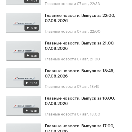
4:58
Главные новости
07 авг, 22:33
Главные новости. Выпуск за 22:00,
07.08.2026
5:01
Главные новости
07 авг, 22:00
Главные новости. Выпуск за 21:00,
07.08.2026
5:01
Главные новости
07 авг, 21:00
Главные новости. Выпуск за 18:45,
07.08.2026
11:58
Главные новости
07 авг, 18:45
Главные новости. Выпуск за 18:00,
07.08.2026
15:01
Главные новости
07 авг, 18:00
Главные новости. Выпуск за 17:00,
07.08.2026