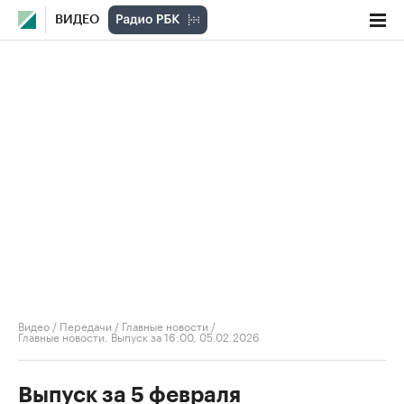
ВИДЕО
Видео
/
Передачи
/
Главные новости
/
Главные новости. Выпуск за 16:00, 05.02.2026
Выпуск за 5 февраля