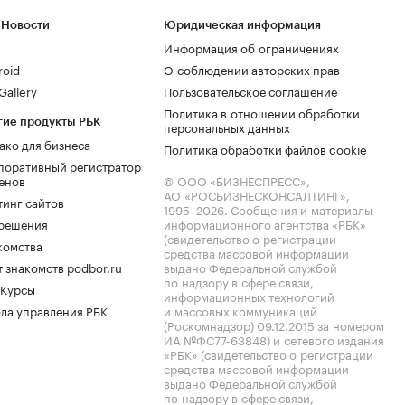
 Новости
Юридическая информация
Информация об ограничениях
roid
О соблюдении авторских прав
allery
Пользовательское соглашение
Политика в отношении обработки
гие продукты РБК
персональных данных
ако для бизнеса
Политика обработки файлов cookie
поративный регистратор
енов
© ООО «БИЗНЕСПРЕСС»,
АО «РОСБИЗНЕСКОНСАЛТИНГ»,
тинг сайтов
1995–2026
. Сообщения и материалы
.решения
информационного агентства «РБК»
(свидетельство о регистрации
комства
средства массовой информации
 знакомств podbor.ru
выдано Федеральной службой
по надзору в сфере связи,
 Курсы
информационных технологий
ла управления РБК
и массовых коммуникаций
(Роскомнадзор) 09.12.2015 за номером
ИА №ФС77-63848) и сетевого издания
«РБК» (свидетельство о регистрации
средства массовой информации
выдано Федеральной службой
по надзору в сфере связи,