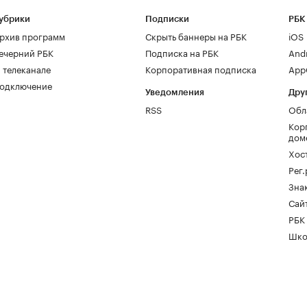
убрики
Подписки
РБК
рхив программ
Скрыть баннеры на РБК
iOS
ечерний РБК
Подписка на РБК
And
 телеканале
Корпоративная подписка
AppG
одключение
Уведомления
Дру
RSS
Обл
Кор
дом
Хос
Рег
Зна
Сайт
РБК
Шко