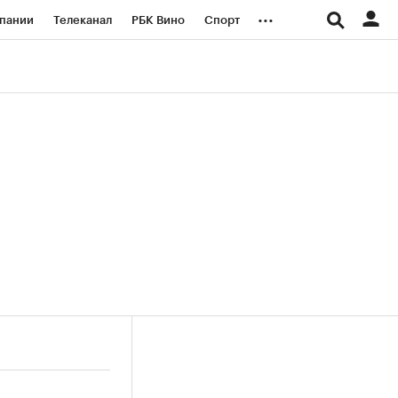
...
пании
Телеканал
РБК Вино
Спорт
ые проекты
Город
Стиль
Крипто
Спецпроекты СПб
логии и медиа
Финансы